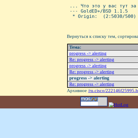
 ... Что это у вас тут за 
 --- GoldED+/BSD 1.1.5

  * Origin:  (2:5030/500)

Вернуться к списку тем, сортиров
Тема:
progress -> alerting
Re: progress -> alerting
progress -> alerting
Re: progress -> alerting
progress -> alerting
Re: progress -> alerting
Архивное
/ru.cisco/222146f25995.h