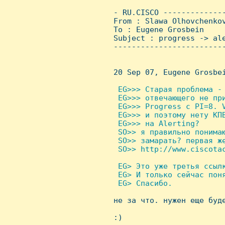
 - RU.CISCO -------------
 From : Slawa Olhovchenko
 To : Eugene Grosbein

 Subject : progress -> ale
 ------------------------
 20 Sep 07, Eugene Grosbei
 EG>>> Старая проблема -
  EG>>> отвечающего не при
  EG>>> Progress с PI=8. V
  EG>>> и поэтому нету КПВ
  EG>>> на Alerting?

  SO>> я правильно понимаю
  SO>> замарать? первая же
  SO>> http://www.ciscotac
 EG> Это уже третья ссылк
  EG> И только сейчас поня
  EG> Спасибо.


 не за что. нужен еще буд
 :)
