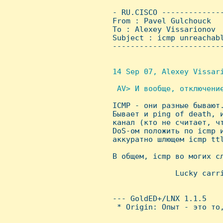
 - RU.CISCO -------------
 From : Pavel Gulchouck  
 To : Alexey Vissarionov

 Subject : icmp unreachabl
 ------------------------
14 Sep 07, Alexey Vissari
 AV> И вообще, отключение

 ICMP - они разные бывают.
 Бывает и ping of death, 
 канал (кто не считает, ч
 DoS-ом положить по icmp и
 аккуратно шлющем icmp tt
 В общем, icmp во могих с
               Lucky carri
                          
                          
 --- GoldED+/LNX 1.1.5

  * Origin: Опыт - это то,