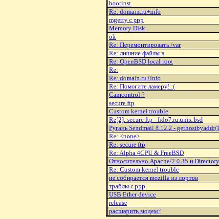
bootinst
Re: domain.ru+info
mgetty с ppp
Memory Disk
ok
Re: Перемонтировать /var
Re: лишние файлы в
Re: OpenBSD local root
Re:
Re: domain.ru+info
Re: Помогите ламеру! :(
Camcontrol ?
secure ftp
Custom kernel trouble
Re[2]: secure ftp - fido7.ru.unix.bsd
Ругань Sendmail 8.12.2 - gethostbyaddr(IP
Re: <none>
Re: secure ftp
Re: Alpha 4CPU & FreeBSD
Относительно Apache/2.0.35 и Directory
Re: Custom kernel trouble
не собирается mozilla из портов
траблы с ppp
USB Ether device
release
расшарить модем?