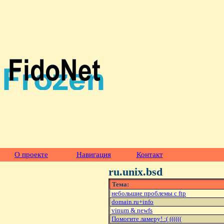
О проекте
Навигация
Контакт
ru.unix.bsd
Тема:
небольшие проблемы с ftp
domain.ru+info
vinum & newfs
Помогите ламеру! :( ((((((