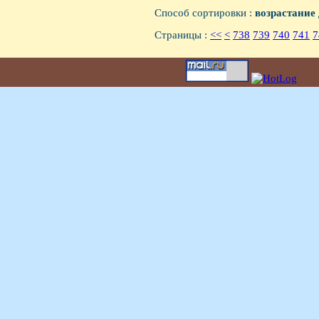
Способ сортировки :
возрастание
Страницы :
<<
<
738
739
740
741
7