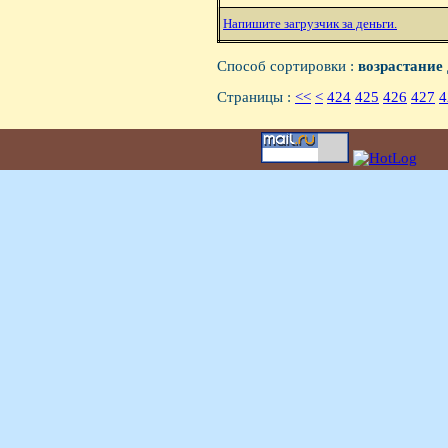
Hапишите загрузчик за деньги.
Способ сортировки :
возрастание
Страницы :
<<
<
424
425
426
427
4