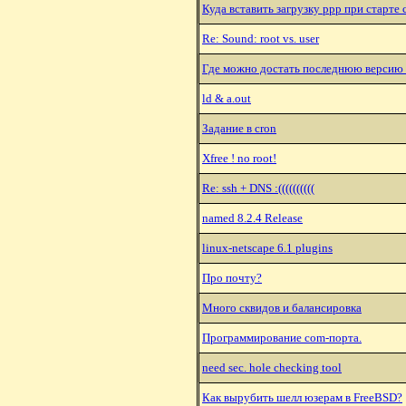
Куда вставить загрузку ppp при старте
Re: Sound: root vs. user
Где можно достать последнюю версию M
ld & a.out
Задание в cron
Xfree ! no root!
Re: ssh + DNS :((((((((((
named 8.2.4 Release
linux-netscape 6.1 plugins
Про почту?
Много сквидов и балансировка
Программирование com-порта.
need sec. hole checking tool
Как вырубить шелл юзерам в FreeBSD?