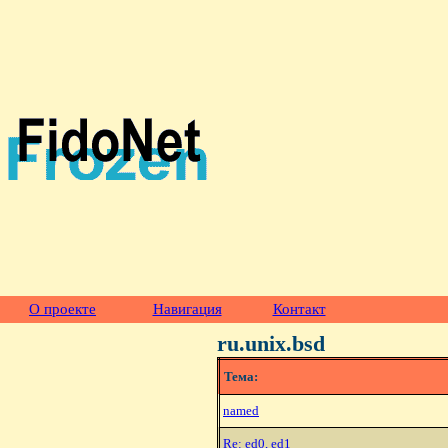
О проекте
Навигация
Контакт
ru.unix.bsd
Тема:
named
Re: ed0, ed1