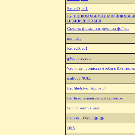
Re: ed0, ed1
Re: HЦПЮМХВЕМХЕ МЮ ЙHКХВЕЯ
HДМHИ ЛЮЬХМШ
Склеить фильм из отдельных файлов
nss_ldap
Re: ed0, ed1
g400 и radeon
Что и где прописать чтобы в Инет вылез
malloc i NULL
Re: Shefctvo. Vopros 17.
Re: Безопасный запуск скриптов
Sound: root vs. user
Re: ssh + DNS :((((((((((
DNS