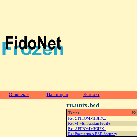
О проекте
Навигация
Контакт
ru.unix.bsd
Тема:
Ко
Re: ЯРПЮММHЯРХ..
Re: vi with russian locale
Re: ЯРПЮММHЯРХ..
Re: Рассылка о BSD Security