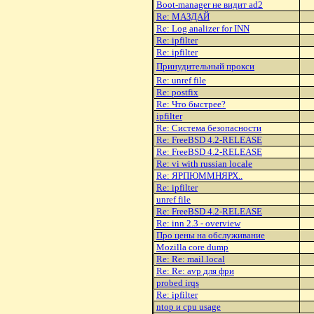
Boot-manager не видит ad2
Re: МАЗДАЙ
Re: Log analizer for INN
Re: ipfilter
Re: ipfilter
Принудительный прокси
Re: unref file
Re: postfix
Re: Что быстрее?
ipfilter
Re: Система безопасности
Re: FreeBSD 4.2-RELEASE
Re: FreeBSD 4.2-RELEASE
Re: vi with russian locale
Re: ЯРПЮММHЯРХ..
Re: ipfilter
unref file
Re: FreeBSD 4.2-RELEASE
Re: inn 2.3 - overview
Про цены на обслуживание
Mozilla core dump
Re: Re: mail.local
Re: Re: avp для фри
probed irqs
Re: ipfilter
ntop и cpu usage