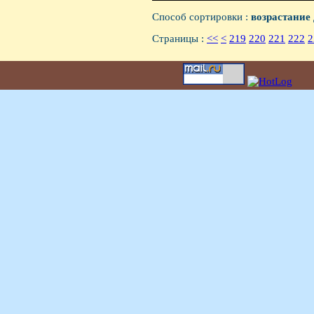
Способ сортировки :
возрастание
Страницы :
<<
<
219
220
221
222
2