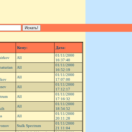
Кому:
Дата:
01/11/2000
hirkov
All
16:37:40
01/11/2000
haturian
All
16:52:19
01/11/2000
All
ikov
17:07:00
01/11/2000
dnev
All
17:12:17
01/11/2000
ctrum
All
17:16:32
01/11/2000
All
kih
18:54:52
01/11/2000
as
All
20:11:28
01/11/2000
yonov
Stalk Spectrum
21:11:04