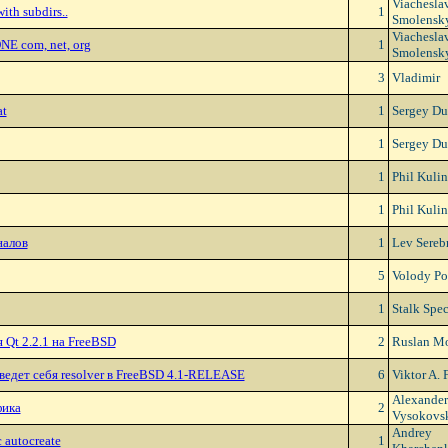
Viachesla
ith subdirs..
1
Smolensk
Viachesla
E com, net, org
1
Smolensk
3
Vladimir
at
1
Sergey Du
1
Sergey Du
1
Phil Kulin
1
Phil Kulin
налов
1
Lev Sereb
5
Volody Po
1
Stalk Spe
 Qt 2.2.1 на FreeBSD
2
Ruslan Mo
ведет себя resolver в FreeBSD 4.1-RELEASE
6
Viktor A.
Alexander
фика
2
Vysokovs
Andrey
 autocreate
1