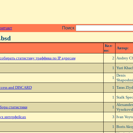
онтакт
Поиск
.bsd
Кол-
Автор:
во:
собирать статистику траффика по IP адресам
2
Andrey C
1
Yuri Khac
Denis
1
Shaposhn
access and DISCARD
1
Taras Zly
1
Stalk Spe
Alexander
сбора статистики
1
Vysokovs
вух интеpфейсах
3
Ivan Voyt
1
Boris Aks