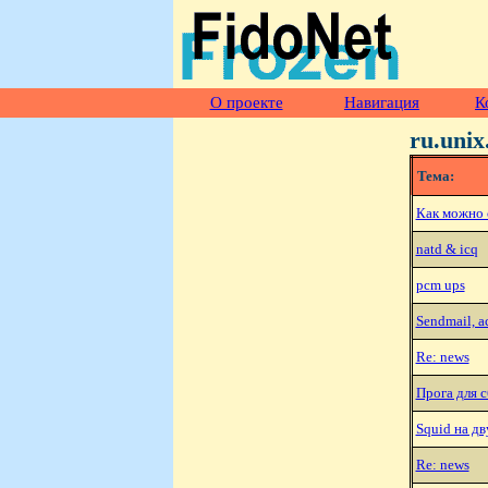
О проекте
Навигация
К
ru.unix
Тема:
Как можно 
natd & icq
pcm ups
Sendmail, 
Re: news
Прога для 
Squid на д
Re: news