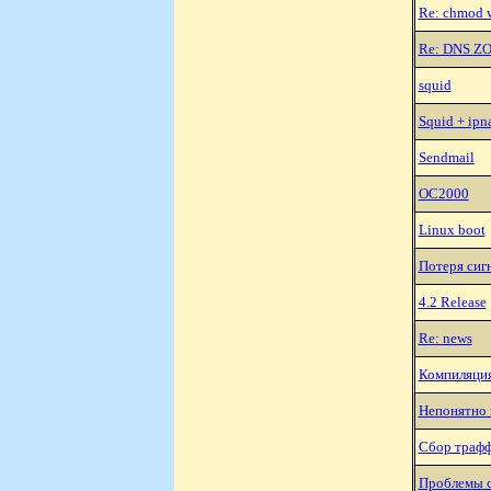
Re: chmod w
Re: DNS ZON
squid
Squid + ipn
Sendmail
OC2000
Linux boot
Потеря сиг
4.2 Release
Re: news
Компиляция
Hепонятно 
Сбор траф
Проблемы с