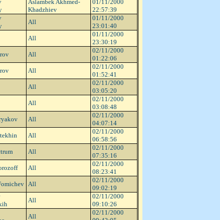
v
Aslambek Akhmed-
01/11/2000
y
Khadzhiev
22:57:39
v
01/11/2000
All
y
23:01:40
01/11/2000
All
23:30:19
02/11/2000
rov
All
01:22:06
02/11/2000
rov
All
01:52:41
02/11/2000
All
03:05:20
02/11/2000
All
03:08:48
02/11/2000
ryakov
All
04:07:14
02/11/2000
tekhin
All
06:58:56
02/11/2000
ctrum
All
07:35:16
02/11/2000
rozoff
All
08:23:41
02/11/2000
 Fomichev
All
09:02:19
02/11/2000
All
kih
09:10:26
02/11/2000
All