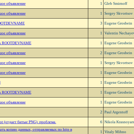
шое объявление
1
Gleb Smirnoff
шое объявление
1
Sergey Skvortsov
 ROOTDEVNAME
3
Eugene Grosbein
шое объявление
1
Valentin Nechaye
r & ROOTDEVNAME
1
Eugene Grosbein
шое объявление
2
Eugene Grosbein
шое объявление
1
Sergey Skvortsov
шое объявление
1
Eugene Grosbein
d
1
Eugene Grosbein
r & ROOTDEVNAME
1
Eugene Grosbein
шое объявление
1
Eugene Grosbein
2
Paul Argentoff
ot (отдает битые PNG). проблема.
6
Nikola Krasnoyar
ать копию данных, отпpавляемых по http в
1
Vitaly Mihno