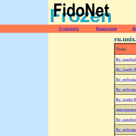
О проекте
Навигация
К
ru.unix
Тема:
Re: nanobs
Re: loade
Re: неболь
Re: неболь
Re: loade
максимальн
Re: nanobs
Re: неболь