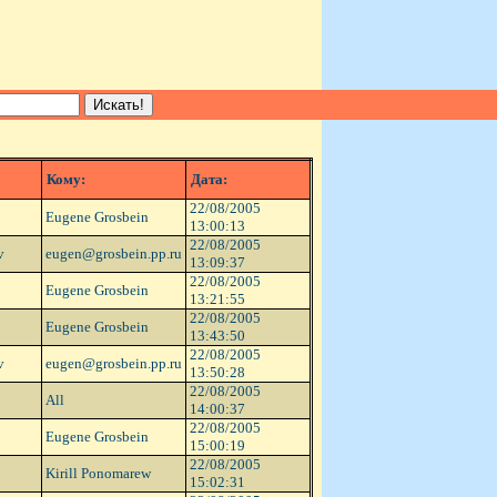
Кому:
Дата:
22/08/2005
Eugene Grosbein
13:00:13
22/08/2005
v
eugen@grosbein.pp.ru
13:09:37
22/08/2005
Eugene Grosbein
13:21:55
22/08/2005
Eugene Grosbein
13:43:50
22/08/2005
v
eugen@grosbein.pp.ru
13:50:28
22/08/2005
All
14:00:37
22/08/2005
Eugene Grosbein
15:00:19
22/08/2005
Kirill Ponomarew
15:02:31