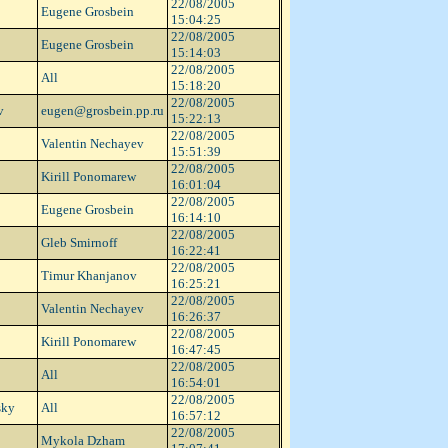
22/08/2005
Eugene Grosbein
15:04:25
22/08/2005
Eugene Grosbein
15:14:03
22/08/2005
All
15:18:20
22/08/2005
v
eugen@grosbein.pp.ru
15:22:13
22/08/2005
Valentin Nechayev
15:51:39
22/08/2005
Kirill Ponomarew
16:01:04
22/08/2005
Eugene Grosbein
16:14:10
22/08/2005
Gleb Smirnoff
16:22:41
22/08/2005
Timur Khanjanov
16:25:21
22/08/2005
Valentin Nechayev
16:26:37
22/08/2005
Kirill Ponomarew
16:47:45
22/08/2005
All
16:54:01
22/08/2005
sky
All
16:57:12
22/08/2005
Mykola Dzham