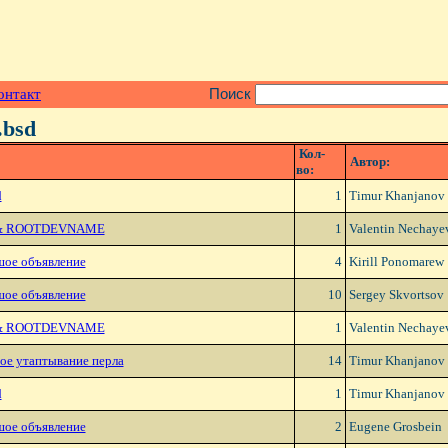
онтакт
Поиск
.bsd
Кол-
Автор:
во:
d
1
Timur Khanjanov
r & ROOTDEVNAME
1
Valentin Nechaye
шое объявление
4
Kirill Ponomarew
шое объявление
10
Sergey Skvortsov
r & ROOTDEVNAME
1
Valentin Nechaye
ое утаптывание перла
14
Timur Khanjanov
d
1
Timur Khanjanov
шое объявление
2
Eugene Grosbein