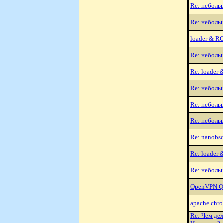
Re: неболь
Re: неболь
loader &
Re: неболь
Re: loade
Re: неболь
Re: неболь
Re: неболь
Re: nanobs
Re: loade
Re: неболь
OpenVPN Q
apache chro
Re: Чем дел