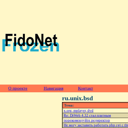
О проекте
Навигация
Контакт
ru.unix.bsd
Тема:
x.org, mplayer, dvd
Re: DrWeb 4.32 стал платным
порекомендуйте редиректор
Hе могу заставить работать php cgi с th