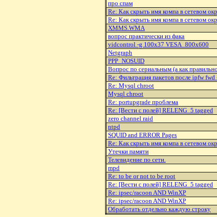
про спам
Re: Как скрыть имя компа в сетевом ок
Re: Как скрыть имя компа в сетевом ок
XMMS.WMA
вопрос практически из фака
vidcontrol -g 100x37 VESA_800x600
Netgraph
PPP_NOSUID
Вопpос по сеpиальным (а как пpавильно?
Re: Фильтрация пакетов после ipfw fwd 
Re: Mysql chroot
Mysql chroot
Re: portupgrade проблема
Re: [Вести с полей] RELENG_5 tagged
zero channel raid
ntpd
SQUID and ERROR Pages
Re: Как скрыть имя компа в сетевом ок
Утечки памяти
Телевидение по сети.
mpd
Re: to be or not to be root
Re: [Вести с полей] RELENG_5 tagged
Re: ipsec/racoon AND WinXP
Re: ipsec/racoon AND WinXP
Обработать отдельно каждую строку