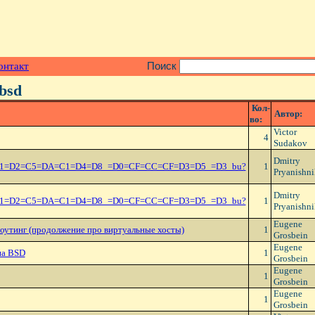
онтакт
Поиск
.bsd
Кол-
Автор:
во:
Victor
4
Sudakov
Dmitry
1=D2=C5=DA=C1=D4=D8_=D0=CF=CC=CF=D3=D5_=D3_bu?
1
Pryanishn
Dmitry
1=D2=C5=DA=C1=D4=D8_=D0=CF=CC=CF=D3=D5_=D3_bu?
1
Pryanishn
Eugene
оутинг (продолжение про виртуальные хосты)
1
Grosbein
Eugene
на BSD
1
Grosbein
Eugene
1
Grosbein
Eugene
1
Grosbein