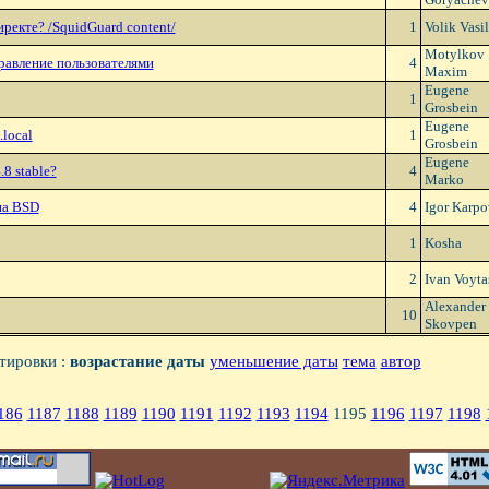
ректе? /SquidGuard content/
1
Volik Vasil
Motylkov
правление пользователями
4
Maxim
Eugene
1
Grosbein
Eugene
.local
1
Grosbein
Eugene
.8 stable?
4
Marko
на BSD
4
Igor Karpo
1
Kosha
2
Ivan Voyta
Alexander 
10
Skovpen
тировки :
возрастание даты
уменьшение даты
тема
автор
186
1187
1188
1189
1190
1191
1192
1193
1194
1195
1196
1197
1198