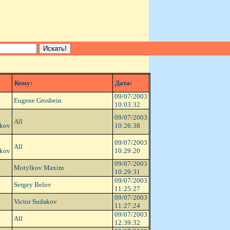
Кому:
Дата:
09/07/2003
Eugene Grosbein
10:03:32
09/07/2003
All
ikov
10:26:38
09/07/2003
All
ikov
10:29:20
09/07/2003
Motylkov Maxim
10:29:31
09/07/2003
Sergey Belov
11:25:27
09/07/2003
Victor Sudakov
11:27:24
09/07/2003
All
12:39:32