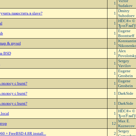
Victor
1
Sudakov
Dmitry
учить пакостить в slave?
1
Suhodoev
HЁЄ®« ©
al
1
Ђ«пЎлиҐў
Eugene
sb
1
Boontseff
Konstanti
imap & mysql
1
Nikonenk
Alex
на BSD
1
Povolotsk
Sergey
р
1
Vavilov
Eugene
1
Grosbein
Eugene
 полосу с burst?
1
Grosbein
 полосу с burst?
1
DarkSide
 полосу с burst?
1
DarkSide
HЁЄ®« ©
.local
1
Ђ«пЎлиҐў
Max E.
ятор
12
Kuznecov
Sergey
 + FreeBSD 4.8R install...
2
Goryachev