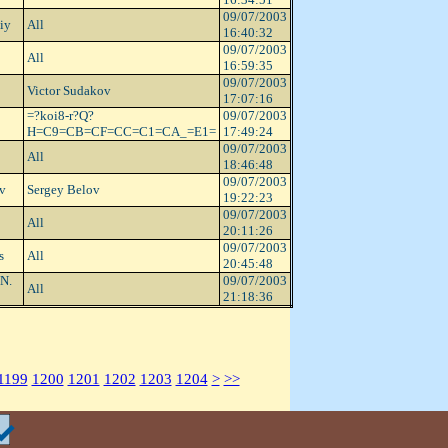
09/07/2003
iy
All
16:40:32
09/07/2003
All
16:59:35
09/07/2003
Victor Sudakov
17:07:16
=?koi8-r?Q?
09/07/2003
H=C9=CB=CF=CC=C1=CA_=E1=
17:49:24
09/07/2003
All
18:46:48
09/07/2003
v
Sergey Belov
19:22:23
09/07/2003
All
20:11:26
09/07/2003
s
All
20:45:48
N.
09/07/2003
All
21:18:36
1199
1200
1201
1202
1203
1204
>
>>