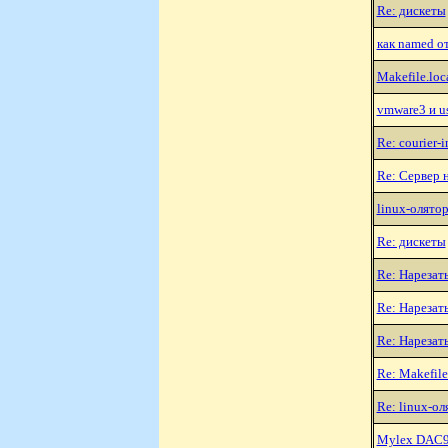
Re: дискеты
как named от
Makefile.loc
vmware3 и u
Re: courier-
Re: Сервер 
linux-олято
Re: дискеты
Re: Hарезать
Re: Hарезать
Re: Hарезать
Re: Makefile
Re: linux-ол
Mylex DAC960