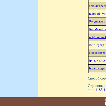
Глюки в реди
radpppd - у
Re: дискеты
Re: Makefile
netgraph in 4
Re: Сервер 
Подсобите!
ipnat + ipsec
boot manger
Способ сор
Страницы :
<<
<
1185
1