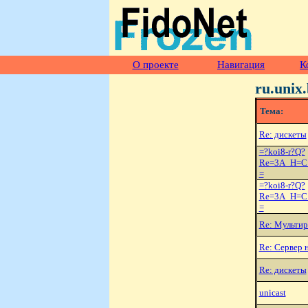
О проекте
Навигация
К
ru.unix
Тема:
Re: дискеты
=?koi8-r?Q?
Re=3A_H=C
=
=?koi8-r?Q?
Re=3A_H=C
=
Re: Мультир
Re: Сервер 
Re: дискеты
unicast