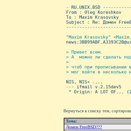
 - RU.UNIX.BSD ----------
 From : Oleg Koreshkov   
 To : Maxim Krasovsky

 Subject : Re: Домен FreeB
 ------------------------
"Maxim Krasovsky" <Maxim.
news:3BB99ABF.A3393C2B@us
> Привет всем.

 > А  можно ли сделать под
 >

 > чтоб при прописывании ю
 > мог войти в несколько м

 NIS, NIS+ ....

 --- ifmail v.2.15dev5

  * Origin: A LOT OF... (2
Вернуться к списку тем, сортиров
Тема:
Домен FreeBSD???