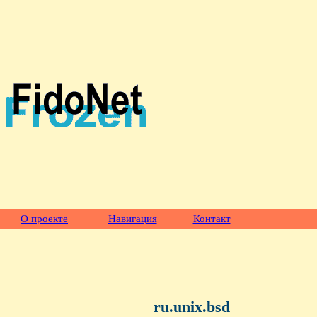
О проекте
Навигация
Контакт
ru.unix.bsd