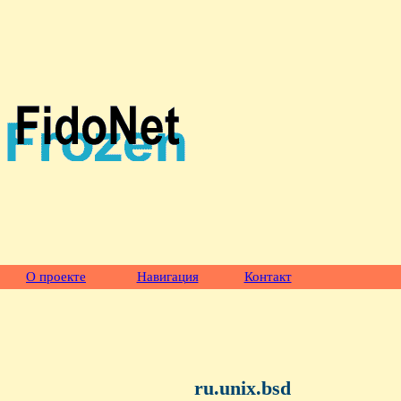
О проекте
Навигация
Контакт
ru.unix.bsd