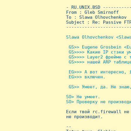
 - RU.UNIX.BSD ----------
 From : Gleb Smirnoff    
 To : Slawa Olhovchenkov

 Subject : Re: Passive FTP
 ------------------------
Slawa Olhovchenkov <Slawa
 GS>> Eugene Grosbein <Eu
  GS>>>> Какие IP стэки ум
  GS>>>> Layer2 фрейме с т
  GS>>>> нашей ARP таблице
 EG>>> А вот интересно, i
  EG>>> включен.

 GS>> Умеет, да. Hе знаю,
SO> Hе умеет.

 SO> Проверку не производи

 Если твой rc.firewall не
 не производит.

 -- 
