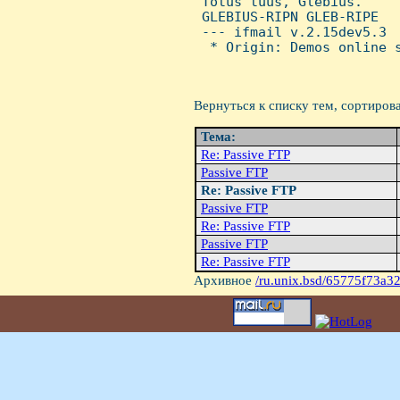
 Totus tuus, Glebius.

 GLEBIUS-RIPN GLEB-RIPE

 --- ifmail v.2.15dev5.3

  * Origin: Demos online s
Вернуться к списку тем, сортиров
Тема:
Re: Passive FTP
Passive FTP
Re: Passive FTP
Passive FTP
Re: Passive FTP
Passive FTP
Re: Passive FTP
Архивное
/ru.unix.bsd/65775f73a3