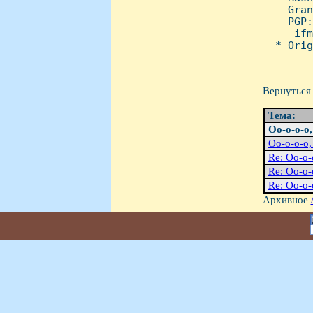
    Gran
    PGP:
 --- ifm
  * Orig
Вернуться 
Тема:
Оо-о-о-о,
Оо-о-о-о,
Re: Оо-о-
Re: Оо-о-
Re: Оо-о-
Архивное