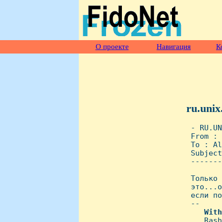
О проекте
Навигация
К
ru.unix
 - RU.UN
 From : 
 To : Al
 Subject
 -------
 Только 
 это...о
 если по
 -- 

With
    Rash