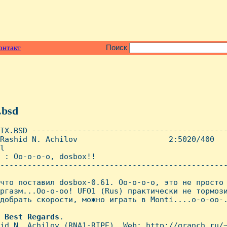
онтакт
Поиск
.bsd
IX.BSD -------------------------------------------
Rashid N. Achilov                    2:5020/400   
l

 : Оо-о-о-о, dosbox!!

--------------------------------------------------
что поставил dosbox-0.61. Оо-о-о-о, это не просто 
ргазм...Оо-о-оо! UFO1 (Rus) практически не тормози
добрать скорости, можно играть в Monti....о-о-оо-.
Best
Regards
.

id N. Achilov (RNA1-RIPE), Web: http://granch.ru/~