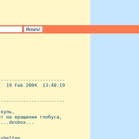
-----------------------

  19 Feb 2004  13:48:19

----------------------- 

куль,

т на вращении глобуса,

...dosbox...

shelton
