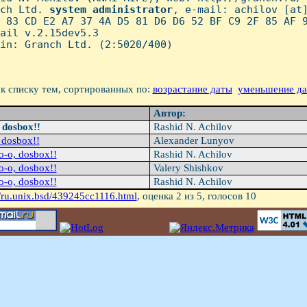
ch Ltd. 
system
administrator
, e-mail: achilov [at]
 83 CD E2 A7 37 4A D5 81 D6 D6 52 BF C9 2F 85 AF 9
ail v.2.15dev5.3

in: Granch Ltd. (2:5020/400)

к списку тем, сортированных по:
возрастание даты
уменьшение д
Автор:
 dosbox!!
Rashid N. Achilov
 dosbox!!
Alexander Lunyov
о-о, dosbox!!
Rashid N. Achilov
о-о, dosbox!!
Valery Shishkov
о-о, dosbox!!
Rashid N. Achilov
/ru.unix.bsd/439245cc1116.html
, оценка
2
из 5, голосов
10