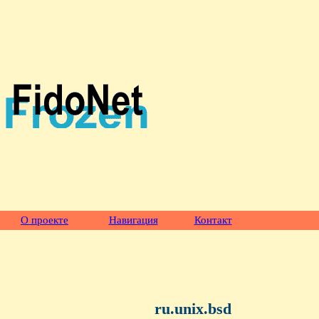
О проекте
Навигация
Контакт
ru.unix.bsd