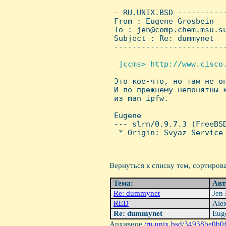
 - RU.UNIX.BSD ----------
 From : Eugene Grosbein  
 To : jen@comp.chem.msu.su
 Subject : Re: dummynet

 ------------------------
 jccms> http://www.cisco.

 Это кое-что, но там не о
 И по прежнему непонятны к
 из man ipfw.

 Eugene

 --- slrn/0.9.7.3 (FreeBSD
  * Origin: Svyaz Service 
Вернуться к списку тем, сортиров
Тема:
Авт
Re: dummynet
Jen 
RED
Alex
Re: dummynet
Euge
Архивное
/ru.unix.bsd/34938be0b0