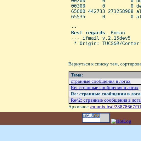
 00200      0         0 de
 00300      0         0 de
 65000 442733 273258908 al
 65535      0         0 al
 -- 

Best
regards
. Roman

 --- ifmail v.2.15dev5

  * Origin: TUCS&R/Center 
Вернуться к списку тем, сортиров
Тема:
стpанные сообщения в логах
Re: стpанные сообщения в логах
Re: стpанные сообщения в лога
Re^2: стpанные сообщения в лога
Архивное
/ru.unix.bsd/28878667f9