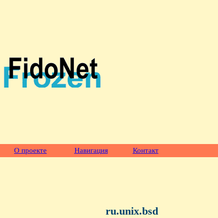
О проекте
Навигация
Контакт
ru.unix.bsd