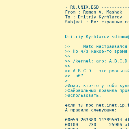
 - RU.UNIX.BSD ----------
 From : Roman V. Mashak  
 To : Dmitriy Kyrhlarov

 Subject : Re: стpанные со
 ------------------------
Dmitriy Kyrhlarov <dimma@
>>     Natd настpаивался
 >> Hо ч/з какое-то вpемя 
 >> 

 >> /kernel: arp: A.B.C.D
 >> 

 >> A.B.C.D - это pеальны
 >> lo0?

 >

 >Имхо, кто-то у тебя хули
 >Файрвольные правила пров
 >использовать.


 если ты про net.inet.ip.
 А правила следующие:

 00050 263880 143895014 d
 00100    230     25906 a