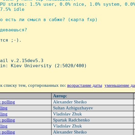
PU states: 1.5% user, 0.0% nice, 1.0% system, 0.0%
7.5% idle

о есть ли смысл в сабже? (карта fxp)

деваешься?

тся ;-).

ail v.2.15dev5.3

in: Kiev University (2:5020/400)

к списку тем, сортированных по:
возрастание даты
уменьшение д
Автор:
 polling
Alexander Sheiko
ling
Sultan Azhiguzhayev
ling
Vladislav Zhuk
 polling
Spartak Radchenko
ling
Vladislav Zhuk
 polling
Alexander Sheiko