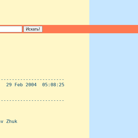
-----------------------

  29 Feb 2004  05:08:25

----------------------- 

v Zhuk
