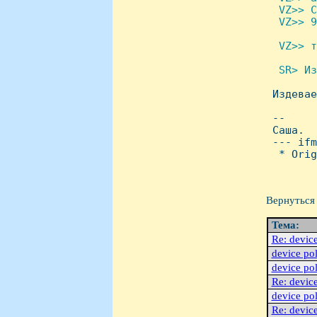
  VZ>> C
  VZ>> 9
 VZ>> т
 SR> Из

 Издевае
 --

 Саша.

 --- ifm
  * Orig
Вернуться 
Тема:
Re: device
device pol
device pol
Re: device
device pol
Re: device