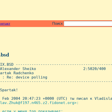
онтакт
Поиск
.bsd
IX.BSD -------------------------------------------
Alexander Sheiko                     2:5020/400   
artak Radchenko

 : Re: device polling

--------------------------------------------------
Spartak!

 Feb 2004 20:47:23 +0000 (UTC) ты писал к Vladisla
lav.Zhuk@f197.n465.z2.fidonet.org>:

 если у меня top показывает:
