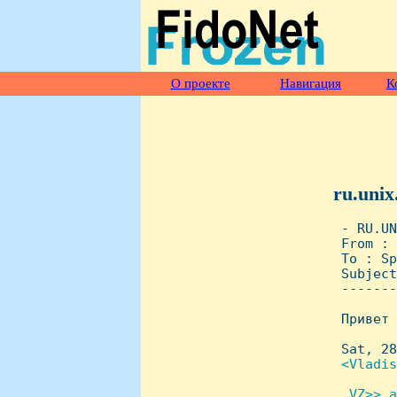
О проекте
Навигация
К
ru.unix
 - RU.UN
 From : 
 To : Sp
 Subject
 -------
 Привет 
 Sat, 28
<Vladis
 VZ>> а