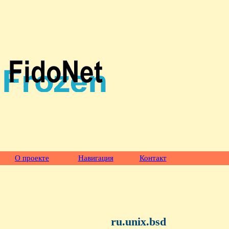
О проекте
Навигация
Контакт
ru.unix.bsd