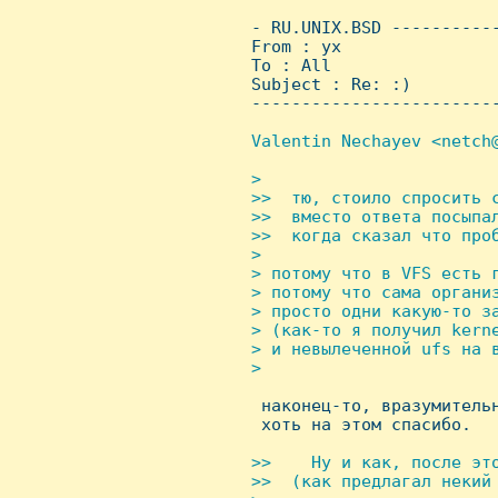
 - RU.UNIX.BSD ----------
 From : yx               
 To : All

 Subject : Re: :)

 ------------------------
Valentin Nechayev <netch@
> 

 >>  тю, стоило спросить с
 >>  вместо ответа посыпа
 >>  когда сказал что проб
 > 

 > потому что в VFS есть г
 > потому что сама организ
 > просто одни какую-то за
 > (как-то я получил kerne
 > и невылеченной ufs на в
 > 


  наконец-то, вразумитель
  хоть на этом спасибо.

>>    Hу и как, после это
 >>  (как предлагал некий 