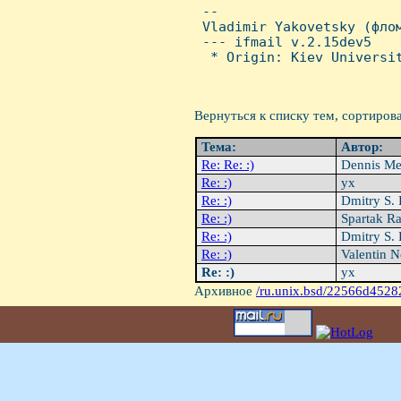
 -- 

 Vladimir Yakovetsky (флом
 --- ifmail v.2.15dev5

  * Origin: Kiev Universit
Вернуться к списку тем, сортиров
Тема:
Автор:
Re: Re: :)
Dennis Me
Re: :)
yx
Re: :)
Dmitry S.
Re: :)
Spartak R
Re: :)
Dmitry S.
Re: :)
Valentin 
Re: :)
yx
Архивное
/ru.unix.bsd/22566d4528