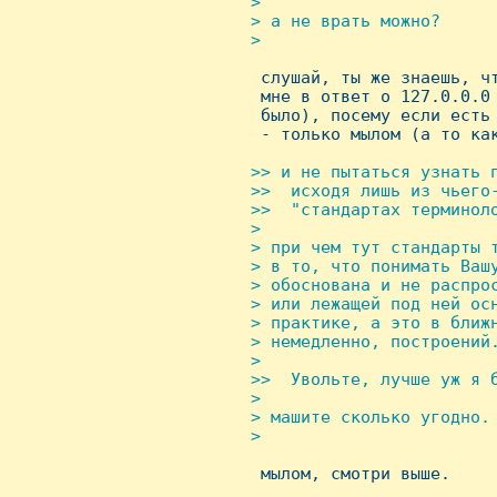
 > 

 > а не врать можно?

 > 


  слушай, ты же знаешь, ч
  мне в ответ о 127.0.0.0
  было), посему если есть 
  - только мылом (а то как
>> и не пытаться узнать п
 >>  исходя лишь из чьего-
 >>  "стандартах терминоло
 > 

 > при чем тут стандарты т
 > в то, что понимать Вашу
 > обоснована и не распрос
 > или лежащей под ней осн
 > практике, а это в ближ
 > немедленно, построений.
 > 

 >>  Увольте, лучше уж я б
 > 

 > машите сколько угодно. 
 > 


  мылом, смотри выше.
