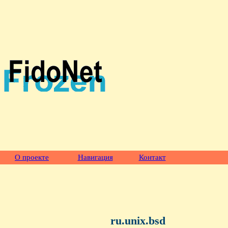
О проекте
Навигация
Контакт
ru.unix.bsd