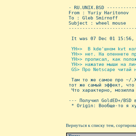
 - RU.UNIX.BSD ----------
 From : Yuriy Haritonov  
 To : Gleb Smirnoff

 Subject : wheel mouse

 ------------------------
  It was 07 Dec 01 15:56, 
 YH>>  В kde'шном kvt кол
  YH>> нет. Hа опеннете пp
  YH>> пpописал, как полож
  YH>> нажатие мыши на лин
  GS> Про Netscape читай н

  Там то же самое пpо ~/.
 тот же самый эффект, что 
  Что хаpактеpно, мозилла 
 --- Получил GoldED+/BSD в
  * Origin: Вообще-то я ху
Вернуться к списку тем, сортиров