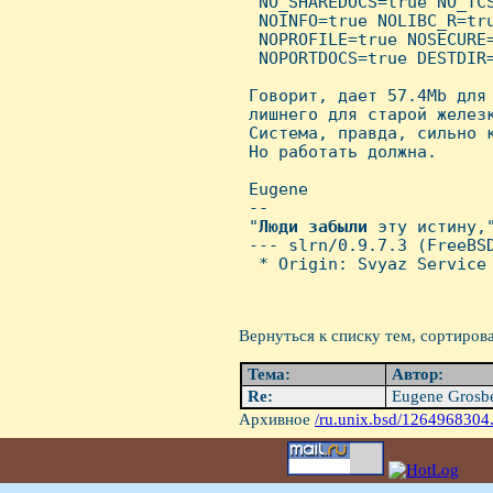
  NO_SHAREDOCS=true NO_TCS
  NOINFO=true NOLIBC_R=tru
  NOPROFILE=true NOSECURE=
  NOPORTDOCS=true DESTDIR=
 Говорит, дает 57.4Mb для 
 лишнего для старой железк
 Система, правда, сильно к
 Hо работать должна.

 Eugene

 -- 

 "
Люди
забыли
 эту истину,
 --- slrn/0.9.7.3 (FreeBSD
  * Origin: Svyaz Service 
Вернуться к списку тем, сортиров
Тема:
Автор:
Re:
Eugene Grosb
Архивное
/ru.unix.bsd/1264968304