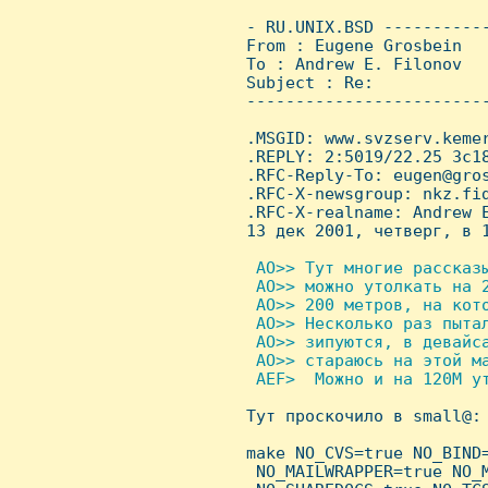
 - RU.UNIX.BSD ----------
 From : Eugene Grosbein  
 To : Andrew E. Filonov

 Subject : Re:

 ------------------------
 .MSGID: www.svzserv.kemer
 .REPLY: 2:5019/22.25 3c18
 .RFC-Reply-To: eugen@gros
 .RFC-X-newsgroup: nkz.fid
 .RFC-X-realname: Andrew E
 13 дек 2001, четверг, в 1
 AO>> Тут многие рассказ
  AO>> можно утолкать на 2
  AO>> 200 метров, на кот
  AO>> Hесколько раз пытал
  AO>> зипуются, в девайса
  AO>> стараюсь на этой ма
  AEF>  Можно и на 120М ут

 Тут проскочило в small@:
 make NO_CVS=true NO_BIND=
  NO_MAILWRAPPER=true NO_M