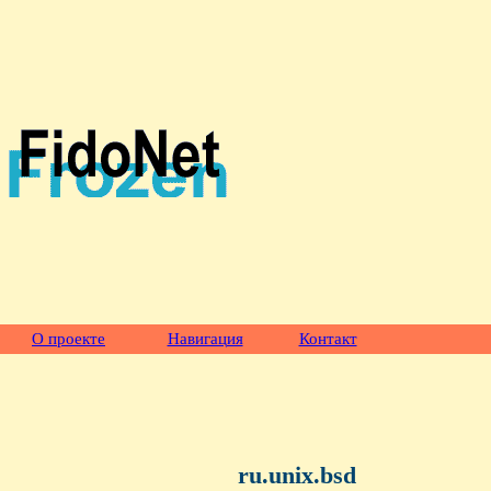
О проекте
Навигация
Контакт
ru.unix.bsd