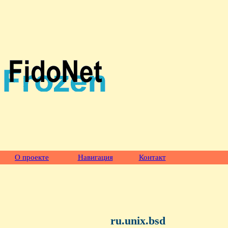
О проекте
Навигация
Контакт
ru.unix.bsd