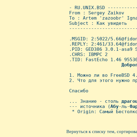
 - RU.UNIX.BSD ----------
 From : Sergey Zaikov    
 To : Artem 'zazoobr' Igna
 Subject : Как увидеть

 ------------------------
 .MSGID: 2:5022/5.66@fidon
 .REPLY: 2:461/33.64@fidon
 .PID: GED386 3.0.1-asa9 S
 .CHRS: IBMPC 2

 .TID: FastEcho 1.46 95530
Добро
 1. Можно ли во FreeBSD 4
 2. Что для этого нужно пр
 Спасибо

                          
 ... Знание - столь 
дpаго
 --- источника (
Абу
-ль-
Фа
  * Origin: Самый Бестолк
Вернуться к списку тем, сортиров