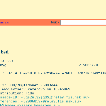
онтакт
Поиск
.bsd
IX.BSD -------------------------------------------
byg                                  2:5000/70    
l

 : Re: 4.1 =?KOI8-R?B?zsU=?= =?KOI8-R?B?INPUwdfJ1N
--------------------------------------------------
 2:5000/70@fidonet 960d3d44

 www.svzserv.kemerovo.su 10945d69

stribution: Fido

ssage-ID: <8qs2ul$2jqd$1@relay.fis.nsk.su>

ferences: <329068597@relay.fis.nsk.su>

697@www.svzserv.kemerovo.su>
