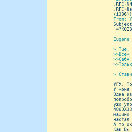
.RFC-NN
 .RFC-
Us
 (i386))

From: Y
Subject
  =?KOI8
Eugene 
> Tue, 
 >>Всем 
 >>Сабж 
 >>Тольк
> Стави

 УГУ. Т
 У меня 
 Одна из
 попробо
 уже упо
 486DX33
 машине 
 настал 
 А то ок
 Как Вы 