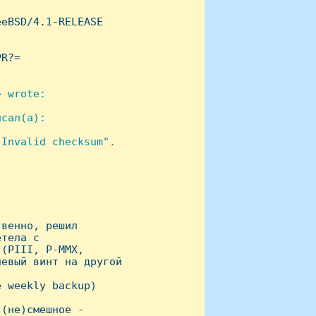
eBSD/4.1-RELEASE

R?=

 wrote:

сал(а):

Invalid checksum".

венно, решил

тела с

(PIII, P-MMX,

евый винт на другой

 weekly backup)

(не)смешное -
