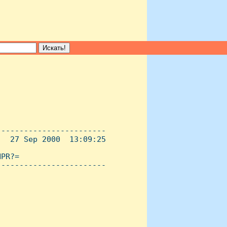
-----------------------

  27 Sep 2000  13:09:25

PR?=

----------------------- 
