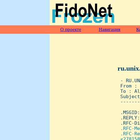
О проекте
Навигация
К
ru.unix
 - RU.UN
 From : 
 To : Al
 Subject
 -------
 .MSGID:
 .REPLY:
 .RFC-Di
.RFC-Me
 .RFC-Re
 <278158