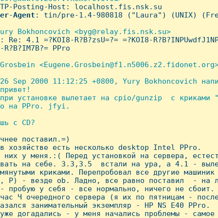
TP-Posting-Host: localhost.fis.nsk.su

er
-
Agent
: tin/pre-1.4-980818 ("Laura") (UNIX) (Fre
ury Bokhoncovich <byg@relay.fis.nsk.su>

: Re: 4.1 =?KOI8-R?B?zsU=?= =?KOI8-R?B?INPUwdfJ1NP
-R?B?IM7B?= PPro

Grosbein <Eugene.Grosbein@f1.n5006.z2.fidonet.org>
26 Sep 2000 11:12:25 +0800, Yury Bokhoncovich напи
привет!

при установке вылетает на cpio/gunzip  с криками "
о на PPro. jfyi.

шь с CD?

очнее поставил.=)

в хозяйстве есть несколько desktop Intel PPro.

 них у меня.:( Перед установкой на сервера, естест
вать на себе. 3.3,3.5  встали на ура, а 4.1 - выле
мянутыми криками. Перепробовал все другие машиник 
, P) - везде ob. Ладно, все равно поставил  - на л
- пробую у себя - все нормально, ничего не сбоит.

час Ч очередного сервера (я их по пятницам - после
азался занимательный экземпляр - HP NS E40 PPro.

уже догадались - у меня начались проблемы - самое 