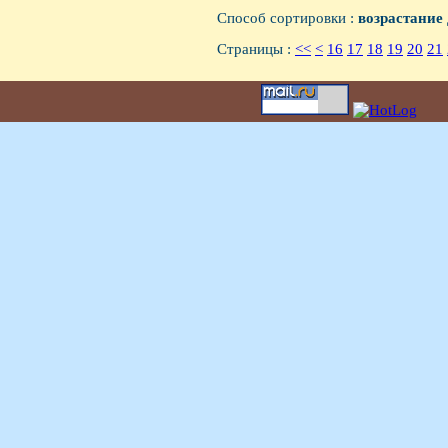
Способ сортировки :
возрастание
Страницы :
<<
<
16
17
18
19
20
21