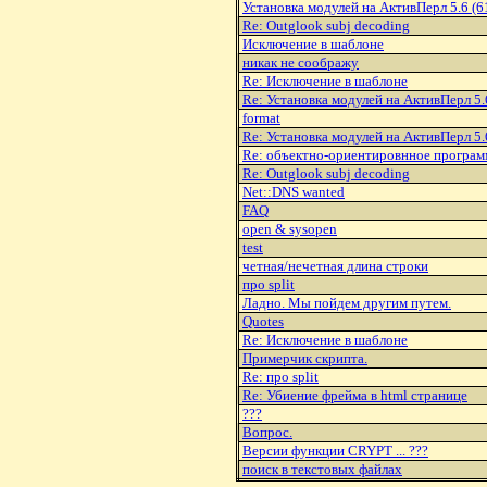
Установка модулей на АктивПерл 5.6 (6
Re: Outglook subj decoding
Исключение в шаблоне
никак не соображу
Re: Исключение в шаблоне
Re: Установка модулей на АктивПерл 5.
format
Re: Установка модулей на АктивПерл 5.
Re: объектно-ориентировнное програ
Re: Outglook subj decoding
Net::DNS wanted
FAQ
open & sysopen
test
четная/нечетная длина строки
про split
Ладно. Мы пойдем другим путем.
Quotes
Re: Исключение в шаблоне
Примерчик скрипта.
Re: про split
Re: Убиение фрейма в html странице
???
Вопpос.
Веpсии функции CRYPT ... ???
поиск в текстовых файлах