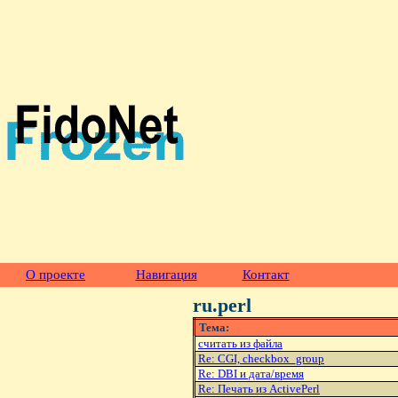
О проекте
Навигация
Контакт
ru.perl
Тема:
считать из файла
Re: CGI, checkbox_group
Re: DBI и дата/время
Re: Печать из ActivePerl