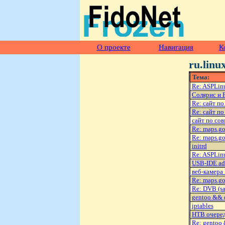
О проекте
Навигация
К
ru.linu
Тема:
Re: ASPLinu
Солярис и 
Re: сайт по
Re: сайт по
сайт по со
Re: maps.g
Re: maps.g
initrd
Re: ASPLinu
USB-IDE ad
веб-камера
Re: maps.g
Re: DVB (sat
gentoo && 
iptables
HTB очере
Re: gentoo