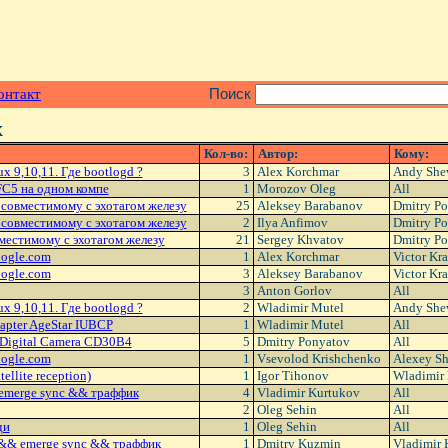
онтакт
Поиск
x
Кол-во:
Автор:
Кому:
x 9,10,11. Где bootlogd ?
3
Alex Korchmar
Andy She
FC5 на одном компе
1
Morozov Oleg
All
 совместимому с эхотагом железу
25
Aleksey Barabanov
Dmitry P
 совместимому с эхотагом железу
2
Ilya Anfimov
Dmitry P
вместимому с эхотагом железу
21
Sergey Khvatov
Dmitry P
oogle.com
1
Alex Korchmar
Victor Kr
oogle.com
3
Aleksey Barabanov
Victor Kr
3
Anton Gorlov
All
x 9,10,11. Где bootlogd ?
2
Wladimir Mutel
Andy She
apter AgeStar IUBCP
1
Wladimir Mutel
All
 Digital Camera CD30B4
5
Dmitry Ponyatov
All
oogle.com
1
Vsevolod Krishchenko
Alexey S
ellite reception)
1
Igor Tihonov
Wladimir 
emerge sync && траффик
4
Vladimir Kurtukov
All
2
Oleg Sehin
All
ди
1
Oleg Sehin
All
 && emerge sync && траффик
1
Dmitry Kuzmin
Vladimir 