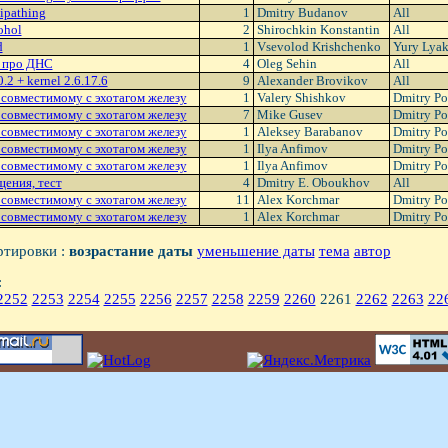
ipathing
1
Dmitry Budanov
All
ohol
2
Shirochkin Konstantin
All
d
1
Vsevolod Krishchenko
Yury Lya
 про ДHС
4
Oleg Sehin
All
.2 + kernel 2.6.17.6
9
Alexander Brovikov
All
 совместимому с эхотагом железу
1
Valery Shishkov
Dmitry P
 совместимому с эхотагом железу
7
Mike Gusev
Dmitry P
 совместимому с эхотагом железу
1
Aleksey Barabanov
Dmitry P
 совместимому с эхотагом железу
1
Ilya Anfimov
Dmitry P
 совместимому с эхотагом железу
1
Ilya Anfimov
Dmitry P
ения, тест
4
Dmitry E. Oboukhov
All
 совместимому с эхотагом железу
11
Alex Korchmar
Dmitry P
 совместимому с эхотагом железу
1
Alex Korchmar
Dmitry P
ртировки :
возрастание даты
уменьшение даты
тема
автор
:
2252
2253
2254
2255
2256
2257
2258
2259
2260
2261
2262
2263
22