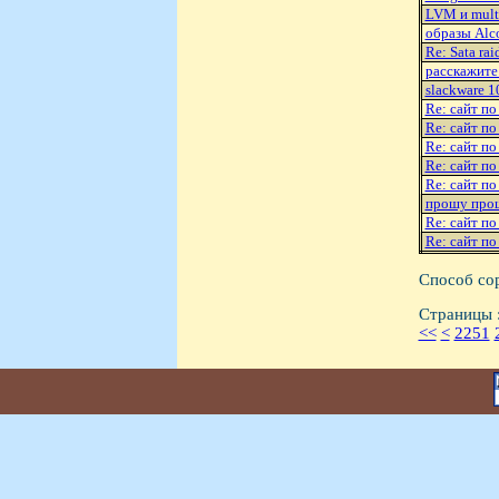
LVM и mult
образы Alc
Re: Sata rai
расскажите
slackware 10
Re: сайт по
Re: сайт по
Re: сайт по
Re: сайт по
Re: сайт по
прошу прощ
Re: сайт по
Re: сайт по
Способ со
Страницы 
<<
<
2251