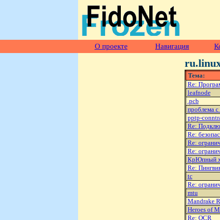
О проекте
Навигация
К
ru.linu
Тема:
Re: Програ
leafnode
.pcb
проблема 
pptp-conntr
Re: Подклю
Re: безопа
Re: огранич
Re: огранич
КрЮпный хо
Re: Пингви
tc
Re: огранич
mtu
Mandrake 
Heroes of M
Re: OCR