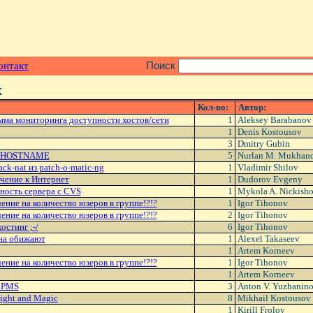
онтакт
Поиск
x
Кол-во:
Автор:
мма мониторинга доступности хостов/сети
1
Aleksey Barabanov
1
Denis Kostousov
3
Dmitry Gubin
с HOSTNAME
5
Nurlan M. Mukhan
ack-nat из patch-o-matic-ng
1
Vladimir Shilov
чение к Интернет
1
Dudorov Evgeny
сность сервера с CVS
1
Mykola A. Nickish
ение на количество юзеров в группе!?!?
1
Igor Tihonov
ение на количество юзеров в группе!?!?
2
Igor Tihonov
стинг ;-/
6
Igor Tihonov
на обижают
1
Alexei Takaseev
1
Artem Korneev
ение на количество юзеров в группе!?!?
1
Igor Tihonov
1
Artem Korneev
RPMS
3
Anton V. Yuzhanin
ight and Magic
8
Mikhail Kostousov
1
Kirill Frolov