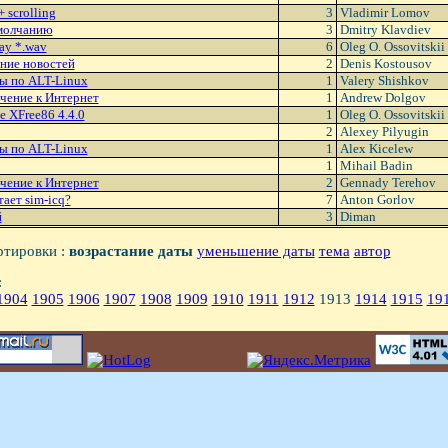
 scrolling
3
Vladimir Lomov
молчанию
3
Dmitry Klavdiev
lay *.wav
6
Oleg O. Ossovitskii
ние новостей
2
Denis Kostousov
ы по ALT-Linux
1
Valery Shishkov
чение к Интернет
1
Andrew Dolgov
le XFree86 4.4.0
1
Oleg O. Ossovitskii
2
Alexey Pilyugin
ы по ALT-Linux
1
Alex Kicelew
1
Mihail Badin
чение к Интернет
2
Gennady Terehov
тает sim-icq?
7
Anton Gorlov
й
3
Diman
ртировки :
возрастание даты
уменьшение даты
тема
автор
:
1904
1905
1906
1907
1908
1909
1910
1911
1912
1913
1914
1915
19