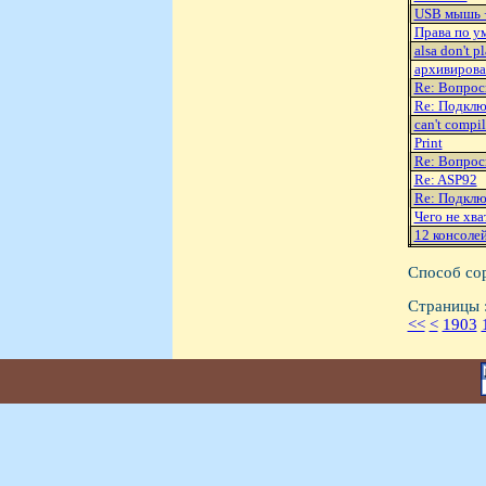
USB мышь +
Права по у
alsa don't p
архивирова
Re: Вопрос
Re: Подклю
can't compi
Print
Re: Вопрос
Re: ASP92
Re: Подклю
Чего не хва
12 консоле
Способ со
Страницы 
<<
<
1903