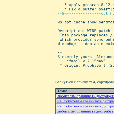
    * apply prescan.8.12.p
    * Fix a buffer overflo
--8<---------------cut he

 из apt-cache show sendmai
 Description: WIDE patch a
  This package replaces /u
  which provides some enha
 И вообще, в debian'е exim
 -- 

 Sincerely yours, Alexande
 --- ifmail v.2.15dev5

  * Origin: ProphySoft (2:
Вернуться к списку тем, сортиров
Тема:
любителям сравнивать дистрибу
Re: любителям сравнивать дистр
Re: любителям сравнивать дистр
любителям сравнивать дистрибу