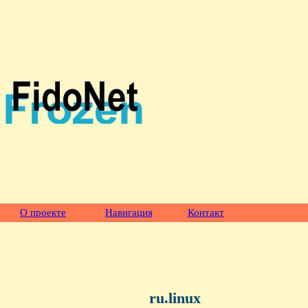
О проекте
Навигация
Контакт
ru.linux