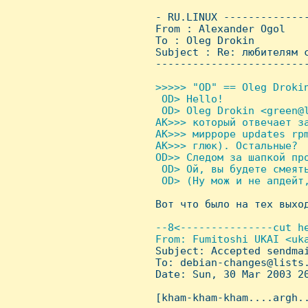
 - RU.LINUX -------------
 From : Alexander Ogol   
 To : Oleg Drokin

 Subject : Re: любителям с
 ------------------------
>>>>> "OD" == Oleg Drokin
  OD> Hello!

  OD> Oleg Drokin <green@l
 AK>>> который отвечает за
 AK>>> мирроре updates rpm
 AK>>> глюк). Остальные?

 OD>> Следом за шапкой про
  OD> Ой, вы будете смеять
  OD> (Hу мож и не апдейт,

 Вот что было на тех выход
--8<---------------cut he
 From: Fumitoshi UKAI <uka
Subject: Accepted sendmai
 To: debian-changes@lists.
 Date: Sun, 30 Mar 2003 20
 [kham-kham-kham....argh..