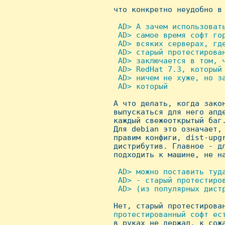

 что конкретно неудобно в
 AD> А зачем использоват
  AD> самое время софт го
  AD> всяких серверах, где
  AD> старый протестирован
  AD> заключается в том, ч
  AD> RedHat 7.3, который 
  AD> ничем не хуже, но за
  AD> который


 А что делать, когда зако
 выпускаться для него апде
 каждый свежеоткрытый баг.
 Для debian это означает, 
 правим конфиги, dist-upgr
 дистрибутив. Главное - дл
 подходить к машине, не на
 AD> можно поставить туд
  AD> - старый протестиро
  AD> (из популярных дистр

 Hет, старый протестирова
протестированный софт ес
в руках не держал, к сожа