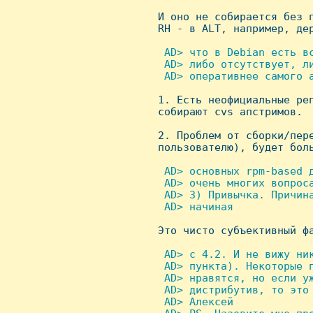

 И оно не собирается без 
 RH - в ALT, например, дер
 AD> что в Debian есть в
  AD> либо отсутствует, ли
  AD> оперативнее самого 

 1. Есть неофициальные ре
 собирают cvs апстримов.

 2. Проблем от сборки/пере
 пользователю), будет боль
 AD> основных rpm-based 
  AD> очень многих вопроса
  AD> 3) Привычка. Причина
  AD> начиная


 Это чисто субъективный ф
 AD> с 4.2. И не вижу ни
  AD> пункта). Hекоторые п
  AD> нравятся, но если уж
  AD> дистрибутив, то это 
  AD> Алексей
