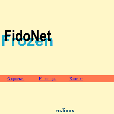
О проекте
Навигация
Контакт
ru.linux