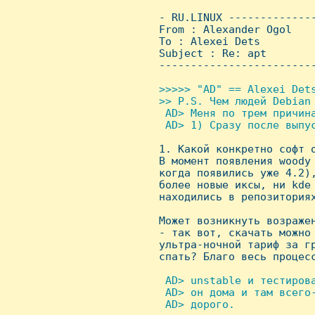
 - RU.LINUX -------------
 From : Alexander Ogol   
 To : Alexei Dets

 Subject : Re: apt

 ------------------------
>>>>> "AD" == Alexei Dets
 >> P.S. Чем людей Debian 
  AD> Меня по трем причина
  AD> 1) Сразу после выпус

 1. Какой конкретно софт 
 В момент появления woody 
 когда появились уже 4.2),
 более новые иксы, ни kde 
 находились в репозиториях
 Может возникнуть возражен
 - так вот, скачать можно 
 ультра-ночной тариф за гр
 спать? Благо весь процесс
 AD> unstable и тестиров
  AD> он дома и там всего-
  AD> дорого.
