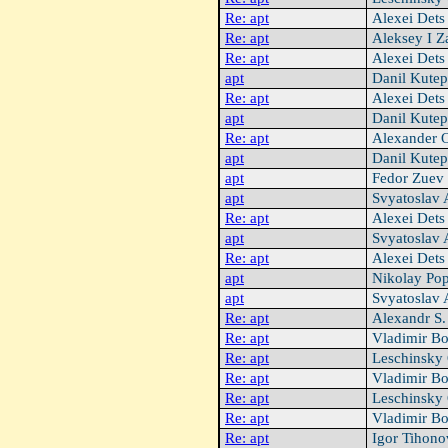
Re: apt
Alexei Det
Re: apt
Aleksey I Z
Re: apt
Alexei Det
apt
Danil Kute
Re: apt
Alexei Det
apt
Danil Kute
Re: apt
Alexander 
apt
Danil Kute
apt
Fedor Zuev
apt
Svyatoslav
Re: apt
Alexei Det
apt
Svyatoslav
Re: apt
Alexei Det
apt
Nikolay Po
apt
Svyatoslav
Re: apt
Alexandr S
Re: apt
Vladimir B
Re: apt
Leschinsky
Re: apt
Vladimir B
Re: apt
Leschinsky
Re: apt
Vladimir B
Re: apt
Igor Tihon