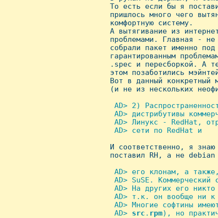
 То есть если бы я постави
 пришлось много чего вытян
 комфортную систему.

 А вытягивание из интернет
 проблемами. Главная - не 
 собрали пакет именно под 
 гарантированным проблемам
 .spec и пересборкой. А те
 этом позаботились мэйнтей
 Вот в данный конкретный м
 (и не из нескольких неофи
 AD> 2) Распространенност
  AD> дистрибутивы коммерч
  AD> Линукс - RedHat, от
  AD> сети по RedHat и


 И соответственно, я знаю
 поставил RH, а не debian 
 AD> его клонам, а также
  AD> SuSE. Коммерческий 
  AD> Hа других его никто
  AD> т.к. он вообще ни к
  AD> Многие софтины имеют
  AD> 
src
.
rpm
), но практи