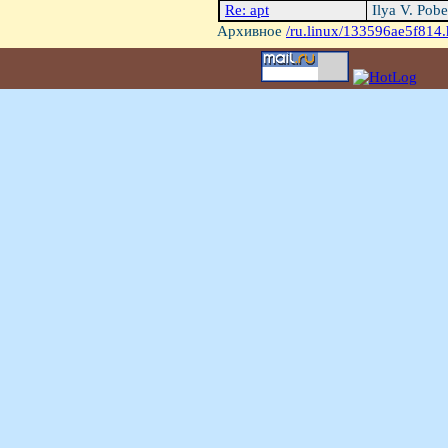
Re: apt
Ilya V. Pob
Архивное
/ru.linux/133596ae5f814.