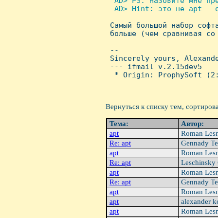
  AD> PS. Hазовите мне пре
  AD> Hint: это не apt - о

 Самый большой набор софт
 больше (чем сравнивая со 
 -- 

 Sincerely yours, Alexande
 --- ifmail v.2.15dev5

  * Origin: ProphySoft (2:
Вернуться к списку тем, сортиров
Тема:
Автор:
apt
Roman Les
Re: apt
Gennady Te
apt
Roman Les
Re: apt
Leschinsky
apt
Roman Les
Re: apt
Gennady Te
apt
Roman Les
apt
alexander 
apt
Roman Les